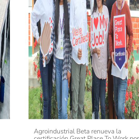
Agroindustrial Beta renueva la
certificación Great Place To Work por